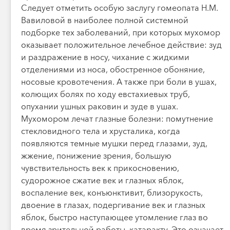
Следует отметить особую заслугу гомеопата Н.М.
Вавиловой в наиболее полной системной
подборке тех заболеваний, при которых мухомор
оказывает положительное лечебное действие: зуд
и раздражение в носу, чихание с жидкими
отделениями из носа, обостренное обоняние,
носовые кровотечения. А также при боли в ушах,
колющих болях по ходу евстахиевых труб,
опухании ушных раковин и зуде в ушах.
Мухомором лечат глазные болезни: помутнение
стекловидного тела и хрусталика, когда
появляются темные мушки перед глазами, зуд,
жжение, понижение зрения, большую
чувствительность век к прикосновению,
судорожное сжатие век и глазных яблок,
воспаление век, конъюнктивит, близорукость,
двоение в глазах, подергивание век и глазных
яблок, быстро наступающее утомление глаз во
время зрительной работы, катаракту. Это означает,