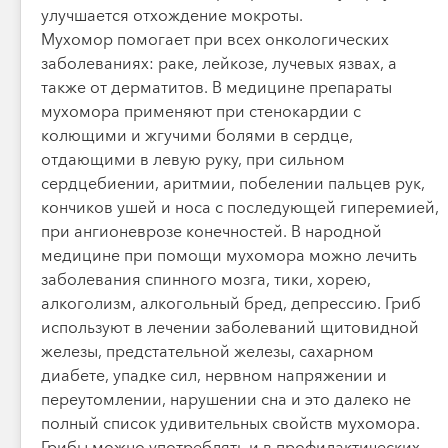
улучшается отхождение мокроты.
Мухомор помогает при всех онкологических
заболеваниях: раке, лейкозе, лучевых язвах, а
также от дерматитов. В медицине препараты
мухомора применяют при стенокардии с
колющими и жгучими болями в сердце,
отдающими в левую руку, при сильном
сердцебиении, аритмии, побелении пальцев рук,
кончиков ушей и носа с последующей гиперемией,
при ангионеврозе конечностей. В народной
медицине при помощи мухомора можно лечить
заболевания спинного мозга, тики, хорею,
алкоголизм, алкогольный бред, депрессию. Гриб
используют в лечении заболеваний щитовидной
железы, предстательной железы, сахарном
диабете, упадке сил, нервном напряжении и
переутомлении, нарушении сна и это далеко не
полный список удивительных свойств мухомора.
Грибы можно употреблять и в профилактических