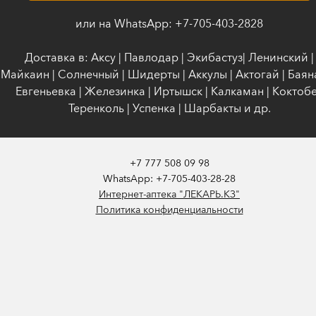
или на WhatsApp: +7-705-403-2828
Доставка в: Аксу | Павлодар | Экибастуз| Ленинский |
Майкаин | Солнечный | Шидерты | Аккулы | Актогай | Баяна
Евгеньевка | Железинка | Иртышск | Калкаман | Коктобе
Теренколь | Успенка | Шарбакты и др.
+7 777 508 09 98
WhatsApp: +7-705-403-28-28
Интернет-аптека "ЛЕКАРЬ.КЗ"
Политика конфиденциальности