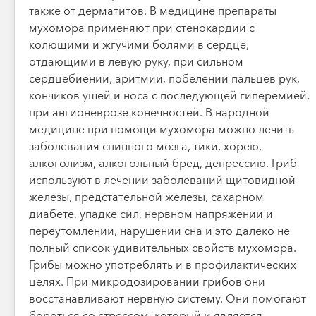
также от дерматитов. В медицине препараты
мухомора применяют при стенокардии с
колющими и жгучими болями в сердце,
отдающими в левую руку, при сильном
сердцебиении, аритмии, побелении пальцев рук,
кончиков ушей и носа с последующей гиперемией,
при ангионеврозе конечностей. В народной
медицине при помощи мухомора можно лечить
заболевания спинного мозга, тики, хорею,
алкоголизм, алкогольный бред, депрессию. Гриб
используют в лечении заболеваний щитовидной
железы, предстательной железы, сахарном
диабете, упадке сил, нервном напряжении и
переутомлении, нарушении сна и это далеко не
полный список удивительных свойств мухомора.
Грибы можно употреблять и в профилактических
целях. При микродозировании грибов они
восстанавливают нервную систему. Они помогают
бороться со стрессом, который и является