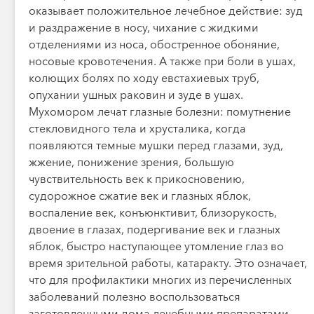
оказывает положительное лечебное действие: зуд
и раздражение в носу, чихание с жидкими
отделениями из носа, обостренное обоняние,
носовые кровотечения. А также при боли в ушах,
колющих болях по ходу евстахиевых труб,
опухании ушных раковин и зуде в ушах.
Мухомором лечат глазные болезни: помутнение
стекловидного тела и хрусталика, когда
появляются темные мушки перед глазами, зуд,
жжение, понижение зрения, большую
чувствительность век к прикосновению,
судорожное сжатие век и глазных яблок,
воспаление век, конъюнктивит, близорукость,
двоение в глазах, подергивание век и глазных
яблок, быстро наступающее утомление глаз во
время зрительной работы, катаракту. Это означает,
что для профилактики многих из перечисленных
заболеваний полезно воспользоваться
заготовленными дома лечебными препаратами,