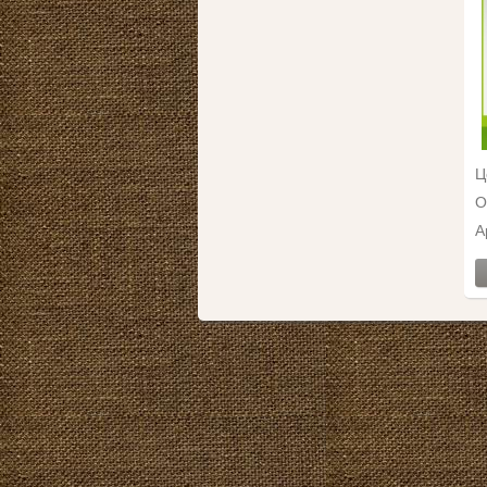
Ц
О
А