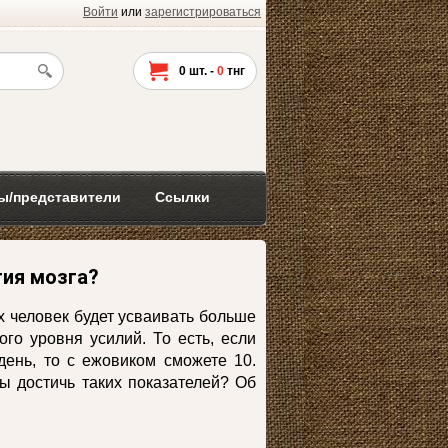
Войти
или
зарегистрироваться
0
шт. -
0
тнг
ы/представители
Ссылки
тия мозга?
х человек будет усваивать больше
ого уровня усилий. То есть, если
день, то с ежовиком сможете 10.
бы достичь таких показателей? Об