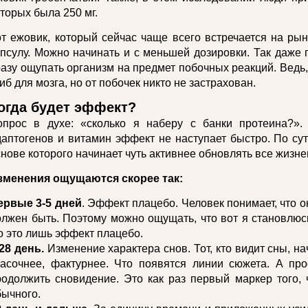
торых была 250 мг.
от ежовик, который сейчас чаще всего встречается на рын
апсулу. Можно начинать и с меньшей дозировки. Так даже 
разу ощупать организм на предмет побочных реакций. Ведь
иб для мозга, но от побочек никто не застрахован.
огда будет эффект?
опрос в духе: «сколько я наберу с банки протеина?».
даптогенов и витамин эффект не наступает быстро. По сут
снове которого начинает чуть активнее обновлять все жиз
зменения ощущаются скорее так:
ервые 3-5 дней
. Эффект плацебо. Человек понимает, что он 
олжен быть. Поэтому можно ощущать, что вот я становлю
о это лишь эффект плацебо.
28 день.
Изменение характера снов. Тот, кто видит сны, нач
расочнее, фактурнее. Что появятся линии сюжета. А пр
родолжить сновидение. Это как раз первый маркер того, 
бычного.