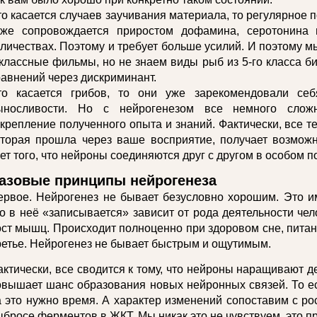
о касается случаев заучивания материала, то регулярное п
оже сопровождается приростом дофамина, серотонина
оличествах. Поэтому и требует больше усилий. И поэтому
 классные фильмы, но не знаем виды рыб из 5-го класса б
равнений через дискриминант.
то касается грибов, то они уже зарекомендовали се
ыносливости. Но с нейрогенезом все немного слож
акрепление полученного опыта и знаний. Фактически, все 
оторая прошла через ваше восприятие, получает возможн
ет того, что нейроны соединяются друг с другом в особом п
азовые принципы нейрогенеза
ервое. Нейрогенез не бывает безусловно хорошим. Это им
о в неё «записывается» зависит от рода деятельности чело
ост мышц. Происходит полноценно при здоровом сне, питани
ретье. Нейрогенез не бывает быстрым и ощутимым.
актически, все сводится к тому, что нейроны наращивают 
овышает шанс образования новых нейронных связей. То ест
а это нужно время. А характер изменений сопоставим с ро
бросе ферментов в ЖКТ. Мы никак это не чувствуем, это пр