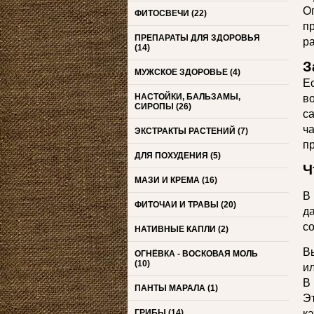
О
ФИТОСВЕЧИ
(22)
п
ПРЕПАРАТЫ ДЛЯ ЗДОРОВЬЯ
р
(14)
З
МУЖСКОЕ ЗДОРОВЬЕ
(4)
Е
НАСТОЙКИ, БАЛЬЗАМЫ,
в
СИРОПЫ
(26)
са
ч
ЭКСТРАКТЫ РАСТЕНИЙ
(7)
пр
ДЛЯ ПОХУДЕНИЯ
(5)
Ч
МАЗИ И КРЕМА
(16)
В
ФИТОЧАИ И ТРАВЫ
(20)
да
с
НАТИВНЫЕ КАПЛИ
(2)
В
ОГНЁВКА - ВОСКОВАЯ МОЛЬ
(10)
и
В
ПАНТЫ МАРАЛА
(1)
Э
ГРИБЫ
(14)
к