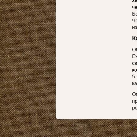
2
ч
Б
Ч
из
К
О
Е
с
к
5
к
О
п
ре