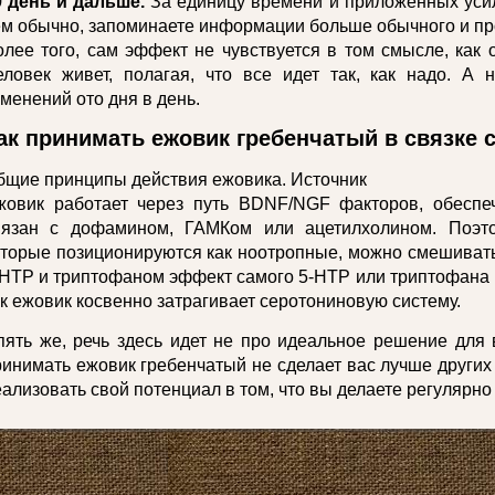
9 день и дальше.
За единицу времени и приложенных усил
ем обычно, запоминаете информации больше обычного и пр
олее того, сам эффект не чувствуется в том смысле, как 
еловек живет, полагая, что все идет так, как надо. А 
менений ото дня в день.
ак принимать ежовик гребенчатый в связке 
бщие принципы действия ежовика. Источник
жовик работает через путь BDNF/NGF факторов, обеспе
вязан с дофамином, ГАМКом или ацетилхолином. Поэто
оторые позиционируются как ноотропные, можно смешивать 
-НТР и триптофаном эффект самого 5-НТР или триптофана м
ак ежовик косвенно затрагивает серотониновую систему.
пять же, речь здесь идет не про идеальное решение для в
ринимать ежовик гребенчатый не сделает вас лучше других
ализовать свой потенциал в том, что вы делаете регулярно