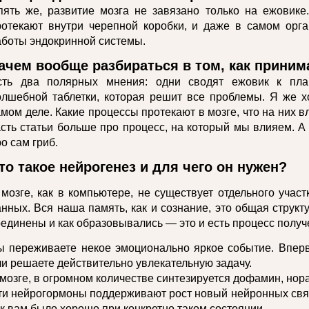
пять же, развитие мозга не завязано только на ежовике
ротекают внутри черепной коробки, и даже в самом орга
аботы эндокринной системы.
ачем вообще разбираться в том, как приним
сть два полярных мнения: одни сводят ежовик к пла
олшебной таблетки, которая решит все проблемы. Я же хо
мом деле. Какие процессы протекают в мозге, что на них вл
асть статьи больше про процесс, на который мы влияем. А
о сам гриб.
то такое нейрогенез и для чего он нужен?
 мозге, как в компьютере, не существует отдельного участ
нных. Вся наша память, как и сознание, это общая структу
оединены и как образовывались — это и есть процесс получ
ы переживаете некое эмоционально яркое событие. Вперв
ли решаете действительно увлекательную задачу.
 мозге, в огромном количестве синтезируется дофамин, нор
ти нейрогормоны поддерживают рост новый нейронных связе
ак вам было хорошо при конкретно таком состоянии.