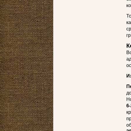
ко
Т
к
с
гр
К
В
а
о
И
П
д
Н
6-
к
п
о