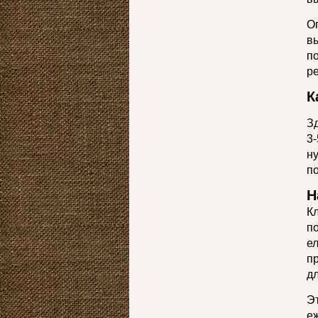
О
в
п
ре
К
З
3-
н
п
Н
К
п
ел
п
дл
Э
е