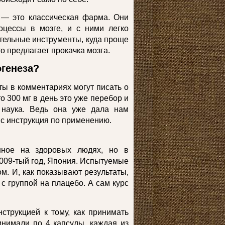
 — это классическая фарма. Они
оцессы в мозге, и с ними легко
ительные инструменты, куда проще
о предлагает прокачка мозга.
огенеза?
ты в комментариях могут писать о
то 300 мг в день это уже перебор и
т наука. Ведь она уже дала нам
пс инструкция по применению.
енное на здоровых людях, но в
009-тый год, Япония. Испытуемые
м. И, как показывают результаты,
с группой на плацебо. А сам курс
струкцией к тому, как принимать
инимали по 4 капсулы, каждая из