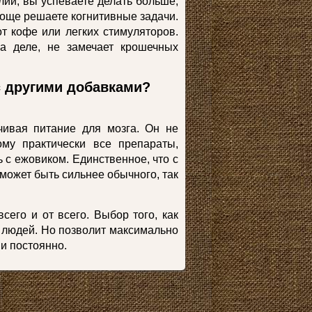
ий, вы успеваете делать больше,
още решаете когнитивные задачи.
от кофе или легких стимуляторов.
на деле, не замечает крошечных
с другими добавками?
чивая питание для мозга. Он не
му практически все препараты,
с ежовиком. Единственное, что с
ожет быть сильнее обычного, так
сего и от всего. Выбор того, как
 людей. Но позволит максимально
 и постоянно.