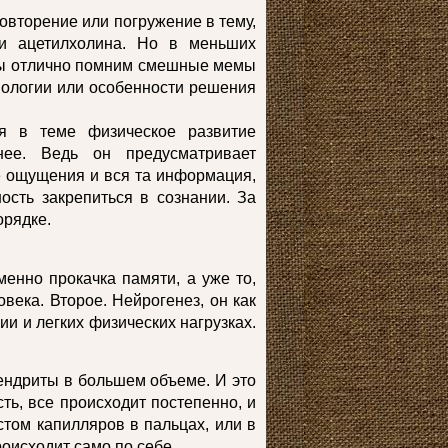
овторение или погружение в тему,
 и ацетилхолина. Но в меньших
 мы отлично помним смешные мемы
иологии или особенности решения
бя в теме физическое развитие
нее. Ведь он предусматривает
те ощущения и вся та информация,
ость закрепиться в сознании. За
орядке.
енно прокачка памяти, а уже то,
века. Второе. Нейрогенез, он как
и и легких физических нагрузках.
дендриты в большем объеме. И это
ь, все происходит постепенно, и
стом капилляров в пальцах, или в
оисходит само по себе.