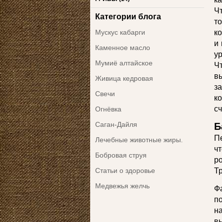
Чт
Категории блога
т
Мускус кабарги
к
и
Каменное масло
у
Мумиё алтайское
Ч
в
Живица кедровая
з
Свечи
к
сч
Огнёвка
Саган-Дайля
Б
П
Лечебные животные жиры.
чт
Бобровая струя
р
Статьи о здоровье
Т
Медвежья желчь
Ф
п
н
вы