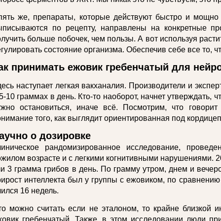
пять же, препараты, которые действуют быстро и мощно
ыписываются по рецепту, направлены на конкретные пр
олучить больше побочек, чем пользы. А вот используя раст
гулировать состояние организма. Обеспечив себе все то, чт
ак принимать ежовик гребенчатый для нейр
десь наступает легкая вакханалия. Производители и экспер
5-10 граммах в день. Кто-то наоборот, начнет утверждать, ч
ужно остановиться, иначе всё. Посмотрим, что говори
онимание того, как выглядит ориентированная под кордице
аучно о дозировке
линическое рандомизированное исследование, провед
ожилом возрасте и с легкими когнитивными нарушениями. 2
и 3 грамма грибов в день. По грамму утром, днем и вечеро
рирост интеллекта был у группы с ежовиком, по сравнению 
ился 16 недель.
то можно считать если не эталоном, то крайне близкой ин
жовик гребенчатый. Также, в этом исследовании люди пр