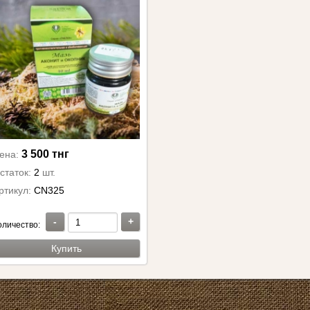
3 500 тнг
ена:
статок:
2
шт.
ртикул:
CN325
-
+
оличество:
Купить