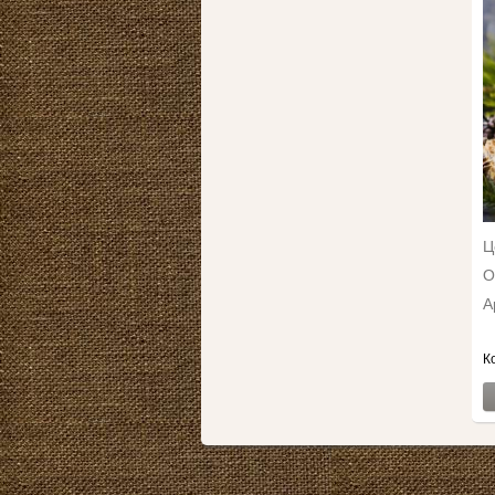
Ц
О
А
К