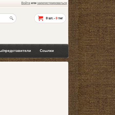
Войти
или
зарегистрироваться
0
шт. -
0
тнг
ы/представители
Ссылки