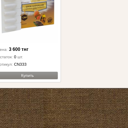
3 600 тнг
ена:
статок:
0
шт.
ртикул:
CN333
Купить