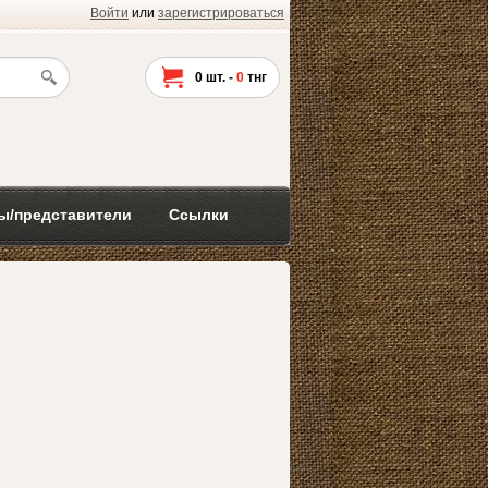
Войти
или
зарегистрироваться
0
шт. -
0
тнг
ы/представители
Ссылки