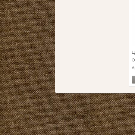
Ц
О
А