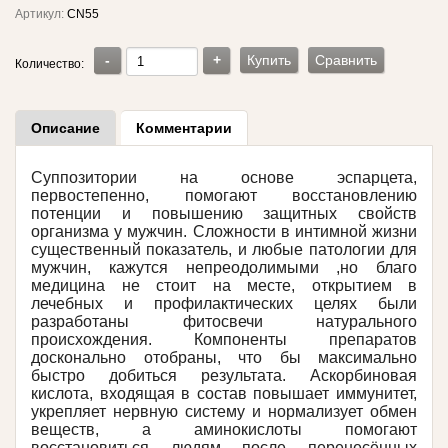
Артикул:
CN55
-
+
Купить
Сравнить
Количество:
Описание
Комментарии
Суппозитории на основе эспарцета,
первостепенно, помогают восстановлению
потенции и повышению защитных свойств
организма у мужчин. Сложности в интимной жизни
существенный показатель, и любые патологии для
мужчин, кажутся непреодолимыми ,но благо
медицина не стоит на месте, открытием в
лечебных и профилактических целях были
разработаны фитосвечи натурального
происхождения. Компоненты препаратов
досконально отобраны, что бы максимально
быстро добиться результата. Аскорбиновая
кислота, входящая в состав повышает иммунитет,
укрепляет нервную систему и нормализует обмен
веществ, а аминокислоты помогают
восстановиться людям после перенесённых