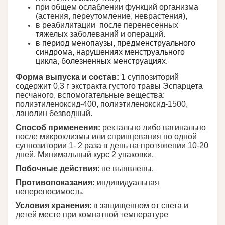
при общем ослаблении функций организма
(астения, переутомление, неврастения),
в реабилитации после перенесенных
тяжелых заболеваний и операций.
в период менопаузы, предменструального
синдрома, нарушениях менструального
цикла, болезненных менструациях.
Форма выпуска и состав:
1 суппозиторий
содержит 0,3 г экстракта густого травы Эспарцета
песчаного, вспомогательные вещества:
полиэтиленоксид-400, полиэтиленоксид-1500,
ланолин безводный.
Способ применения:
ректально либо вагинально
после микроклизмы или спринцевания по одной
суппозитории 1- 2 раза в день на протяжении 10-20
дней. Минимальный курс 2 упаковки.
Побочные действия
: не выявлены.
Противопоказания:
индивидуальная
непереносимость.
Условия хранения
: в защищенном от света и
детей месте при комнатной температуре