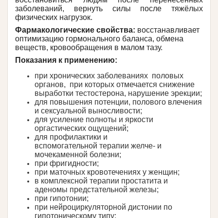
заболеваний, вернуть силы после тяжёлых
физических нагрузок.
Фармакологические свойства:
восстанавливает
оптимизацию гормонального баланса, обмена
веществ, кровообращения в малом тазу.
Показания к применению:
при хронических заболеваниях половых
органов, при которых отмечается снижение
выработки тестостерона, нарушение эрекции;
для повышения потенции, полового влечения
и сексуальной выносливости;
для усиление полноты и яркости
оргастических ощущений;
для профилактики и
вспомогательной терапии желче- и
мочекаменной болезни;
при фригидности;
при маточных кровотечениях у женщин;
в комплексной терапии простатита и
аденомы предстательной железы;
при гипотонии;
при нейроциркуляторной дистонии по
гипотоническому типу;