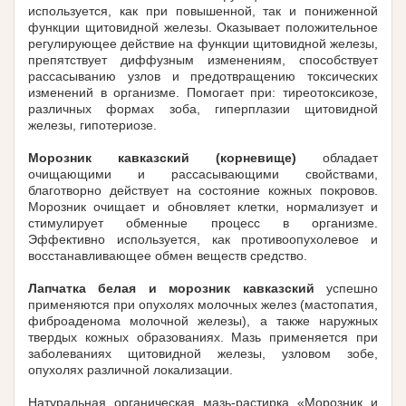
используется, как при повышенной, так и пониженной
функции щитовидной железы. Оказывает положительное
регулирующее действие на функции щитовидной железы,
препятствует диффузным изменениям, способствует
рассасыванию узлов и предотвращению токсических
изменений в организме. Помогает при: тиреотоксикозе,
различных формах зоба, гиперплазии щитовидной
железы, гипотериозе.
Морозник кавказский (корневище)
обладает
очищающими и рассасывающими свойствами,
благотворно действует на состояние кожных покровов.
Морозник очищает и обновляет клетки, нормализует и
стимулирует обменные процесс в организме.
Эффективно используется, как противоопухолевое и
восстанавливающее обмен веществ средство.
Лапчатка белая и морозник кавказский
успешно
применяются при опухолях молочных желез (мастопатия,
фиброаденома молочной железы), а также наружных
твердых кожных образованиях. Мазь применяется при
заболеваниях щитовидной железы, узловом зобе,
опухолях различной локализации.
Натуральная органическая мазь-растирка «Морозник и