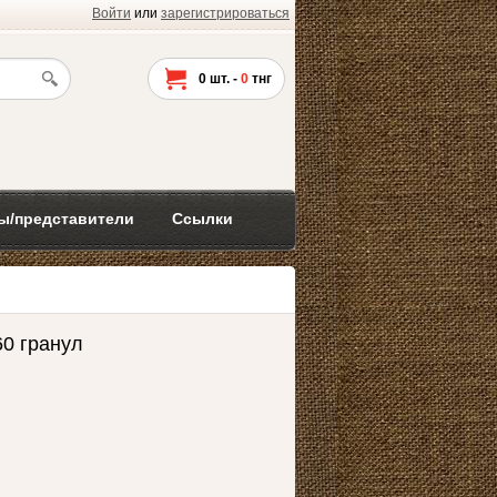
Войти
или
зарегистрироваться
0
шт. -
0
тнг
ы/представители
Ссылки
60 гранул