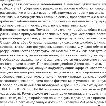
Туберкулез и легочные заболевания.
Оказывает губительное вли
возбудителей туберкулеза, разрушая их восковые оболочки, спец
рассасыванию очаговых изменений, стимулирует рост и размножен
заживлению туберкулезных каверн в легких, проявляет также высо
грибковых заболеваний легких и при лечении внеклеточной туберку
суставов, лимфатических узлов, почек, кишечника, кожи.
Венозная патология.
Помогает при лечении тромбофлебита и заку
уменьшению припухлости и посинения вен, улучшает общее состо
укрепляющее действие, улучшает микроциркуляцию, снижает тро
Сахарный диабет. Огневка показана при сахарном диабете 1 типа
качество жизни, снижает уровень сахара к крови, улучшает обмен 
разрушения клеток поджелудочной железы, в том числе вследствие
интоксикации вредными веществами, поражения ткани поджелудоч
Необходимо указать, что огнёвка применяется одновременно с ле
назначенными врачом. При сахарном диабете 2 типа принимать не
Общеукрепляющий, иммуномодулирующий эффект.
Является
иммуностимулятором, повышают защитные силы и сопротивляемос
заболеваниям в том числе онкологическими паразитарным, спосо
восстановлению организма после физических и умственных нагруз
Способ применения огневки-мумие и дозы
: Принимают мумие в
ТЩАТЕЛЬНО РАЗЖЕВЫВАЯ и запивая небольшим количеством (50-1
чаем, соком). Рекомендуем для адаптации организма к продукту на
день, каждые 2 дня прибавляя по ½ гранулы к дозе одного приема
перейти на рекомендованную дозу – по 2 гранулы 2-3 раза в день 