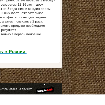
ей прием, затем перерыв 1 месяц и
возрастом 12-16 лет – дозу
ы на 3 года жизни за один прием.
й и вызывает нежелательное
ете эффекта после двух недель
 а затем повысить в 2 раза.
приеме продукта необходимо
результат.
только в первой половине
ть в России
йт работает на движке: