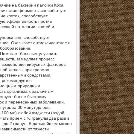
яние на бактерии палочки Коха,
ифические ферменты способствует
ие клеток, способствует
кую эффективность против
лезной патологии: костей и
порки вен, способствует
яние. Оказывает антиоксидантное и
мбообразование.
. Помогает больным улучшить
веществ, замедляет процесс
 воздействия вирусных факторов,
ной железы при травмах.
карственными средствами,
 рекомендуется.
 мощным природным
ть организма к различным
бствуют более быстрому
ок и перенесенных заболеваний.
нутрь за 30 минут до еды,
00 мл) любой жидкости (водой,
чать прием с ½ гранулы два раза в
 – до 2 гранул. В дальнейшем можно
в зависимости от тяжести