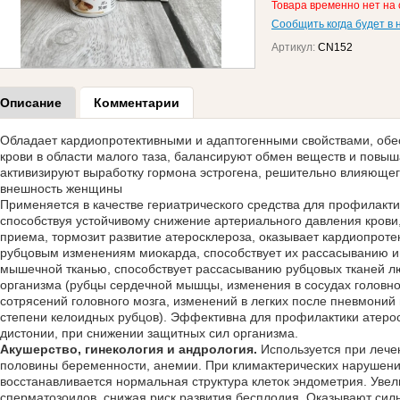
Товара временно нет на 
Сообщить когда будет в 
Артикул:
CN152
Описание
Комментарии
Обладает кардиопротективными и адаптогенными свойствами, обе
крови в области малого таза, балансируют обмен веществ и повыш
активизируют выработку гормона эстрогена, решительно влияющего
внешность женщины
Применяется в качестве гериатрического средства для профилакти
способствуя устойчивому снижение артериального давления крови
приема, тормозит развитие атеросклероза, оказывает кардиопроте
рубцовым изменениям миокарда, способствует их рассасыванию 
мышечной тканью, способствует рассасыванию рубцовых тканей лю
организма (рубцы сердечной мышцы, изменения в сосудах головног
сотрясений головного мозга, изменений в легких после пневмоний 
степени келоидных рубцов). Эффективна для профилактики атерос
дистонии, при снижении защитных сил организма.
Акушерство, гинекология и андрология.
Используется при лечен
половины беременности, анемии. При климактерических нарушения
восстанавливается нормальная структура клеток эндометрия. Уве
сперматозоидов, снижая риск развития бесплодия. Оказывают сил