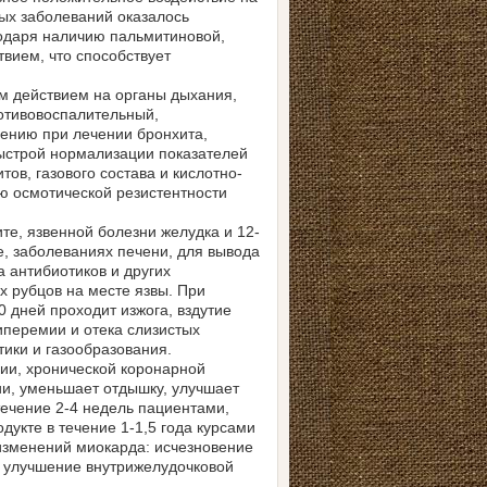
ных заболеваний оказалось
одаря наличию пальмитиновой,
вием, что способствует
 действием на органы дыхания,
отивовоспалительный,
ению при лечении бронхита,
быстрой нормализации показателей
ов, газового состава и кислотно-
ю осмотической резистентности
те, язвенной болезни желудка и 12-
е, заболеваниях печени, для вывода
 антибиотиков и других
 рубцов на месте язвы. При
 дней проходит изжога, вздутие
иперемии и отека слизистых
ики и газообразования.
ии, хронической коронарной
ии, уменьшает отдышку, улучшает
течение 2-4 недель пациентами,
кте в течение 1-1,5 года курсами
изменений миокарда: исчезновение
 улучшение внутрижелудочковой