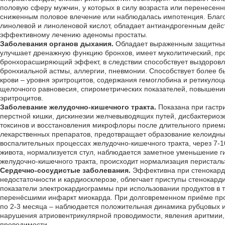
половую сферу мужчин, у которых в силу возраста или перенесен
сниженным половое влечение или наблюдалась импотенция. Благ
линолевой и линоленовой кислот, обладает антиандрогенным дейст
эффективному лечению аденомы простаты.
Заболевания органов дыхания.
Обладает выраженным защитным
улучшает дренажную функцию бронхов, имеет муколитический, пр
бронхорасширяющий эффект, в следствии способствует выздоровл
бронхиальной астмы, аллергии, пневмонии. Способствует более 
крови – уровня эритроцитов, содержания гемоглобина и ретикулоцит
щелочного равновесия, спирометрических показателей, повышени
эритроцитов.
Заболевание желудочно-кишечного тракта.
Показана при гастри
перстной кишки, дискинезии желчевыводящих путей, дисбактериоз
токсинов и восстановления микрофлоры после длительного приема
лекарственных препаратов, предотвращает образование келоидных
воспалительных процессах желудочно-кишечного тракта, через 7-10
живота, нормализуется стул, наблюдается заметное уменьшение г
желудочно-кишечного тракта, происходит нормализация перистальт
Сердечно-сосудистые заболевания.
Эффективна при стенокард
недостаточности и кардиосклерозе, облегчает приступы стенокард
показатели электрокардиограммы при использовании продуктов в 
перенёсшими инфаркт миокарда. При долговременном приёме проду
по 2-3 месяца – наблюдается положительная динамика рубцовых 
нарушения атриовентрикулярной проводимости, явления аритмии,
проводимости.