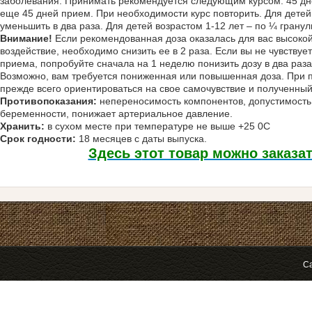
заболевания. Принимать рекомендуется следующим курсом: 45 дн
еще 45 дней прием. При необходимости курс повторить. Для детей 
уменьшить в два раза. Для детей возрастом 1-12 лет – по ¼ гранул
Внимание!
Если рекомендованная доза оказалась для вас высоко
воздействие, необходимо снизить ее в 2 раза. Если вы не чувству
приема, попробуйте сначала на 1 неделю понизить дозу в два раза,
Возможно, вам требуется пониженная или повышенная доза. При 
прежде всего ориентироваться на свое самочувствие и полученный 
Противопоказания:
непереносимость компонентов, допустимость 
беременности, понижает артериальное давление.
Хранить:
в сухом месте при температуре не выше +25 0С
Срок годности:
18 месяцев с даты выпуска.
Здесь э
тот товар можно заказа
Са