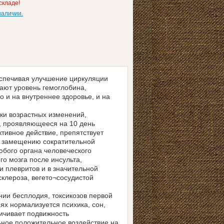
складе!
наличии.
спечивая улучшение циркуляции
ают уровень гемоглобина,
 и на внутреннее здоровье, и на
ки возрастных изменений,
, проявляющееся на 10 день
ктивное действие, препятствует
и замещению сократительной
бого органа человеческого
о мозга после инсульта,
и плевритов и в значительной
клероза, вегето¬сосудистой
ии бесплодия, токсикозов первой
х нормализуется психика, сон,
личивает подвижность
ьное положительное воздействие на