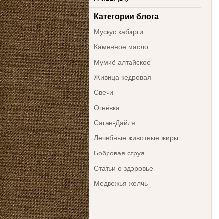
Категории блога
Мускус кабарги
Каменное масло
Мумиё алтайское
Живица кедровая
Свечи
Огнёвка
Саган-Дайля
Лечебные животные жиры.
Бобровая струя
Статьи о здоровье
Медвежья желчь