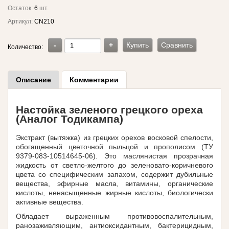
Остаток:
6
шт.
Артикул:
CN210
-
+
Купить
Сравнить
Количество:
Описание
Комментарии
Настойка зеленого грецкого ореха
(Аналог Тодикампа)
Экстракт (вытяжка) из грецких орехов восковой спелости,
обогащенный цветочной пыльцой и прополисом (ТУ
9379-083-10514645-06). Это маслянистая прозрачная
жидкость от светло-желтого до зеленовато-коричневого
цвета со специфическим запахом, содержит дубильные
вещества, эфирные масла, витамины, органические
кислоты, ненасыщенные жирные кислоты, биологически
активные вещества.
Обладает выраженным противовоспалительным,
ранозаживляющим, антиоксидантным, бактерицидным,