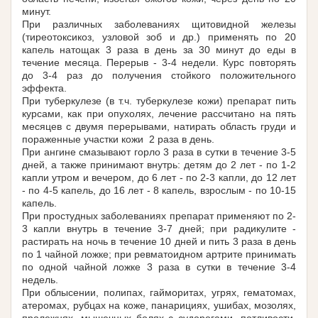
минут.
При различных заболеваниях щитовидной железы
(тиреотоксикоз, узловой зоб и др.) применять по 20
капель натощак 3 раза в день за 30 минут до еды в
течение месяца. Перерыв - 3-4 недели. Курс повторять
до 3-4 раз до получения стойкого положительного
эффекта.
При туберкулезе (в т.ч. туберкулезе кожи) препарат пить
курсами, как при опухолях, лечение рассчитано на пять
месяцев с двумя перерывами, натирать область груди и
пораженные участки кожи 2 раза в день.
При ангине смазывают горло 3 раза в сутки в течение 3-5
дней, а также принимают внутрь: детям до 2 лет - по 1-2
капли утром и вечером, до 6 лет - по 2-3 капли, до 12 лет
- по 4-5 капель, до 16 лет - 8 капель, взрослым - по 10-15
капель.
При простудных заболеваниях препарат применяют по 2-
3 капли внутрь в течение 3-7 дней; при радикулите -
растирать на ночь в течение 10 дней и пить 3 раза в день
по 1 чайной ложке; при ревматоидном артрите принимать
по одной чайной ложке 3 раза в сутки в течение 3-4
недель.
При облысении, полипах, гайморитах, угрях, гематомах,
атеромах, рубцах на коже, панарициях, ушибах, мозолях,
пролежнях, мышечных болях с судорогами, потливости,