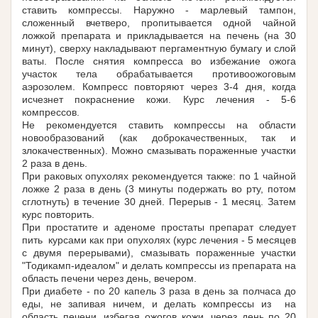
ставить компрессы. Наружно - марлевый тампон,
сложенный вчетверо, пропитывается одной чайной
ложкой препарата и прикладывается на печень (на 30
минут), сверху накладывают пергаментную бумагу и слой
ваты. После снятия компресса во избежание ожога
участок тела обрабатывается противоожоговым
аэрозолем. Компресс повторяют через 3-4 дня, когда
исчезнет покраснение кожи. Курс лечения - 5-6
компрессов.
Не рекомендуется ставить компрессы на области
новообразований (как доброкачественных, так и
злокачественных). Можно смазывать пораженные участки
2 раза в день.
При раковых опухолях рекомендуется также: по 1 чайной
ложке 2 раза в день (3 минуты подержать во рту, потом
сглотнуть) в течение 30 дней. Перерыв - 1 месяц. Затем
курс повторить.
При простатите и аденоме простаты препарат следует
пить курсами как при опухолях (курс лечения - 5 месяцев
с двумя перерывами), смазывать пораженные участки
"Тодикамп-идеалом" и делать компрессы из препарата на
область печени через день, вечером.
При диабете - по 20 капель 3 раза в день за полчаса до
еды, не запивая ничем, и делать компрессы из на
область печени, избегая ожогов кожи, через день по 20