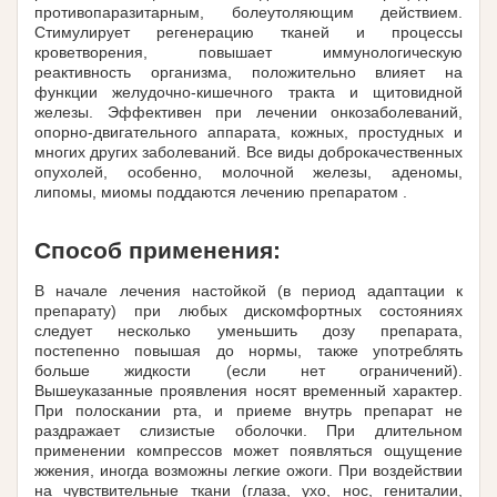
противопаразитарным, болеутоляющим действием.
Стимулирует регенерацию тканей и процессы
кроветворения, повышает иммунологическую
реактивность организма, положительно влияет на
функции желудочно-кишечного тракта и щитовидной
железы. Эффективен при лечении онкозаболеваний,
опорно-двигательного аппарата, кожных, простудных и
многих других заболеваний. Все виды доброкачественных
опухолей, особенно, молочной железы, аденомы,
липомы, миомы поддаются лечению препаратом .
Способ применения:
В начале лечения настойкой (в период адаптации к
препарату) при любых дискомфортных состояниях
следует несколько уменьшить дозу препарата,
постепенно повышая до нормы, также употреблять
больше жидкости (если нет ограничений).
Вышеуказанные проявления носят временный характер.
При полоскании рта, и приеме внутрь препарат не
раздражает слизистые оболочки. При длительном
применении компрессов может появляться ощущение
жжения, иногда возможны легкие ожоги. При воздействии
на чувствительные ткани (глаза, ухо, нос, гениталии,