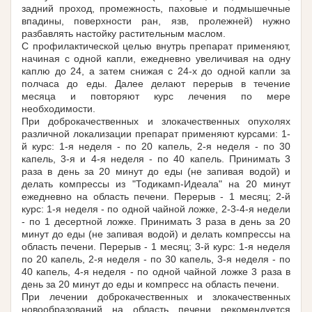
задний проход, промежность, паховые и подмышечные
впадины, поверхности ран, язв, пролежней) нужно
разбавлять настойку растительным маслом.
С профилактической целью внутрь препарат применяют,
начиная с одной капли, ежедневно увеличивая на одну
каплю до 24, а затем снижая с 24-х до одной капли за
полчаса до еды. Далее делают перерыв в течение
месяца и повторяют курс лечения по мере
необходимости.
При доброкачественных и злокачественных опухолях
различной локализации препарат применяют курсами: 1-
й курс: 1-я неделя - по 20 капель, 2-я неделя - по 30
капель, 3-я и 4-я неделя - по 40 капель. Принимать 3
раза в день за 20 минут до еды (не запивая водой) и
делать компрессы из "Тодикамп-Идеала" на 20 минут
ежедневно на область печени. Перерыв - 1 месяц; 2-й
курс: 1-я неделя - по одной чайной ложке, 2-3-4-я недели
- по 1 десертной ложке. Принимать 3 раза в день за 20
минут до еды (не запивая водой) и делать компрессы на
область печени. Перерыв - 1 месяц; 3-й курс: 1-я неделя
по 20 капель, 2-я неделя - по 30 капель, 3-я неделя - по
40 капель, 4-я неделя - по одной чайной ложке 3 раза в
день за 20 минут до еды и компресс на область печени.
При лечении доброкачественных и злокачественных
новообразований на область печени рекомендуется