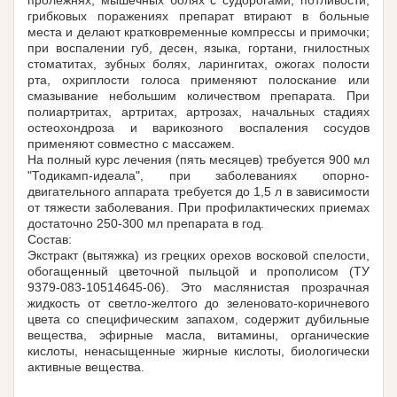
грибковых поражениях препарат втирают в больные
места и делают кратковременные компрессы и примочки;
при воспалении губ, десен, языка, гортани, гнилостных
стоматитах, зубных болях, ларингитах, ожогах полости
рта, охриплости голоса применяют полоскание или
смазывание небольшим количеством препарата. При
полиартритах, артритах, артрозах, начальных стадиях
остеохондроза и варикозного воспаления сосудов
применяют совместно с массажем.
На полный курс лечения (пять месяцев) требуется 900 мл
"Тодикамп-идеала", при заболеваниях опорно-
двигательного аппарата требуется до 1,5 л в зависимости
от тяжести заболевания. При профилактических приемах
достаточно 250-300 мл препарата в год.
Состав:
Экстракт (вытяжка) из грецких орехов восковой спелости,
обогащенный цветочной пыльцой и прополисом (ТУ
9379-083-10514645-06). Это маслянистая прозрачная
жидкость от светло-желтого до зеленовато-коричневого
цвета со специфическим запахом, содержит дубильные
вещества, эфирные масла, витамины, органические
кислоты, ненасыщенные жирные кислоты, биологически
активные вещества.