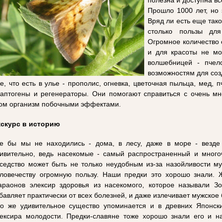
полезна и доступна вс
Прошло 1000 лет, но 
Вряд ли есть еще тако
столько пользы для
Огромное количество 
и для красоты не мо
волшебницей - пчел
возможностям для соз
е, что есть в улье - прополис, огневка, цветочная пыльца, мед,
аптогены и регенераторы. Они помогают справиться с очень м
ом организм побочными эффектами.
кскурс в историю
е бы мы не находились - дома, в лесу, даже в море - везде
ивительно, ведь насекомые - самый распространенный и много
седство может быть не только неудобным из-за назойливости му
ловечеству огромную пользу. Наши предки это хорошо знали. 
раонов элексир здоровья из насекомого, которое называли Зо
бавляет практически от всех болезней, и даже излечивает мужское
о же удивительное существо упоминается и в древних Японски
ексира молодости. Предки-славяне тоже хорошо знали его и на