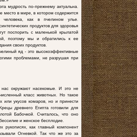
ем.»
эта мудрость по-прежнему актуальна.
е место в мире, в котором содержится
 человека, как в пчелином улье.
синтетических продуктов для здоровья
гут поспорить с маленькой крылатой
ой, поэтому мы и обратились к ее
дания своих продуктов.
 пчелиный яд - это высокоэффективные
ногими проблемами, не разрушая при
 нас окружают насекомые. И это не
численный класс животных. Но такое
х или укусов комаров, но и принести
Жрецы древнего Египта готовили для
лотой Бабочкой. Считалось, что оно
 бессилие и женское бесплодие.
х рукописях, как главный компонент
зывали Огневкой. Так что же это за