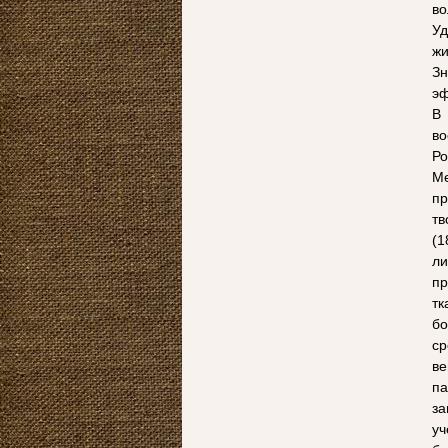
во
Уд
жи
Зн
эф
В
во
Р
Ме
пр
тв
(
л
пр
т
бо
ср
в
па
за
уч