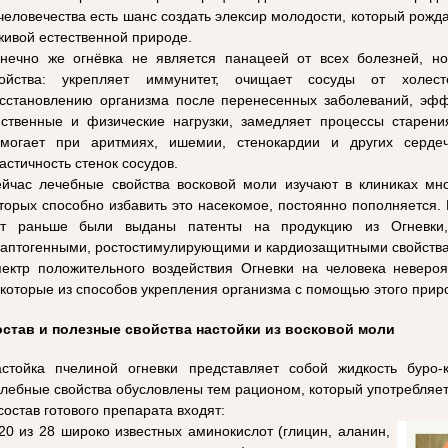
человечества есть шанс создать элексир молодости, который рожда
живой естественной природе.
нечно же огнёвка не является панацеей от всех болезней, н
войства: укрепляет иммунитет, очищает сосуды от холесте
сстановлению организма после перенесенных заболеваний, эф
ственные и физические нагрузки, замедляет процессы старени
могает при аритмиях, ишемии, стенокардии и других сердеч
астичность стенок сосудов.
йчас лечебные свойства восковой моли изучают в клиниках мно
торых способно избавить это насекомое, постоянно пополняется. В
ет раньше были выданы патенты на продукцию из Огневки,
аптогенными, ростостимулирующими и кардиозащитными свойств
ектр положительного воздействия Огневки на человека неверо
которые из способов укрепления организма с помощью этого прир
став и полезные свойства настойки из восковой моли
стойка пчелиной огневки представляет собой жидкость буро-
лебные свойства обусловлены тем рационом, который употребляет 
состав готового препарата входят:
20 из 28 широко известных аминокислот (глицин, аланин,