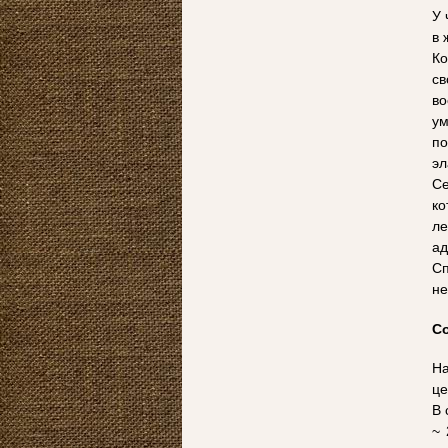
У 
в 
Ко
с
во
ум
по
эл
Се
ко
л
ад
Сп
не
Со
На
це
В 
~ 