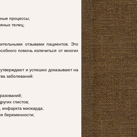
нные процессы;
вяных телец;
жительными отзывами пациентов. Это
особного помочь излечиться от многих
 утверждают и успешно доказывают на
тва заболеваний:
бразований;
ругих глистов;
а, инфаркта миокарда;
ия беременности;