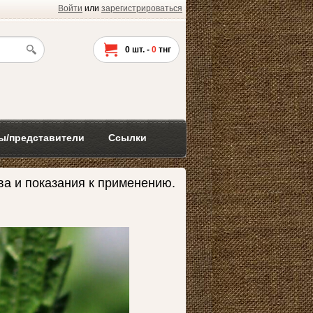
Войти
или
зарегистрироваться
0
шт. -
0
тнг
ы/представители
Ссылки
 и показания к применению.