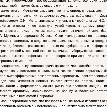
льных туберкулезом. Воскосодержащая капсула бактерии разр
ззащитной и может быть с легкостью уничтожена.
мимо этого, Мечников заметил, что пчелопродукт оказывает п
именять при лечении сердечно-сосудистых заболеваний. Дал
офессором С.И. Метальниковым и ученым-микробиологом И.С. 
войства огневки и ее высокую устойчивость к целому ряду 
актического применения экстракта из личинок пчелиной моли бы
А. Мухиным в середине 20 века. Свои исследования он проводи
епарат пациентам в ходе лечения различных легочных и сердеч
ухин добивался рассасывания свежих рубцов после инфаркт
кратительной мышечной тканью, залечивал туберкулёзные каверны
казана высокая эффективность препаратов при лечении атероскле
зрастных изменений.
следователи выдающегося врача доказали, что настойка огневки н
дугов, но и позволяет снизить риск возникновения серьезных 
пользует эффективные лекарственные препараты, приготовленные 
еди всех известных ценных качеств экстракта огнёвки стоит 
ксичности и фармакологического риска оно является мощнейш
могает организму мобилизовать на борьбу с болезнью естес
ложенные в нем самой Природой!
мое невероятное в том, что восковая моль не только избавляет от 
особность организма к регенерации и действительно может продл