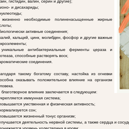
зин, гистидин, валин, серин и другие);
моно- и дисахариды;
нуклеотиды;
 жизненно необходимые полиненасыщенные жирные
слоты;
биологически активные соединения;
калий, кальций, цинк, молибден, фосфор и другие важные
кроэлементы;
 уникальные антибактериальные ферменты цераза и
отеаза, способные растворять воск;
ароматические соединения.
агодаря такому богатому составу, настойка из огневки
особна оказывать положительное влияние на организм
ловека.
 благотворное влияние заключается в следующем:
укрепляется иммунная система;
повышается умственная и физическая активность;
нормализуется сон;
повышается жизненный тонус организм;
улучшается деятельность нервной системы, а также сердца и сосуд
понижается уровень холестерина в крови;