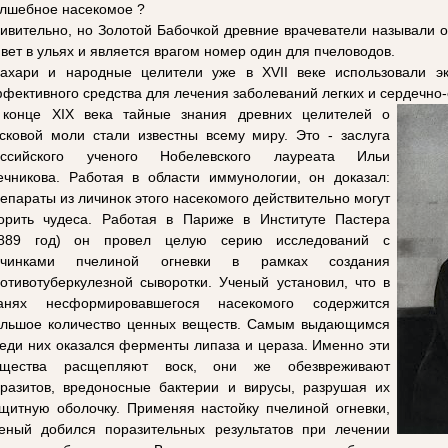
лшебное насекомое ?
ивительно, но Золотой Бабочкой древние врачеватели называли 
вет в ульях и является врагом номер один для пчеловодов.
ахари и народные целители уже в XVII веке использовали эк
фективного средства для лечения заболеваний легких и сердечно-
 конце XIX века тайные знания древних целителей о
сковой моли стали известны всему миру. Это - заслуга
оссийского ученого Нобелевского лауреата Ильи
чникова. Работая в области иммунологии, он доказал:
епараты из личинок этого насекомого действительно могут
орить чудеса. Работая в Париже в Институте Пастера
1889 год) он провел целую серию исследований с
ичинками пчелиной огневки в рамках создания
отивотуберкулезной сыворотки. Ученый установил, что в
канях несформировавшегося насекомого содержится
льшое количество ценных веществ. Самым выдающимся
еди них оказался ферменты липаза и цераза. Именно эти
ещества расщепляют воск, они же обезвреживают
разитов, вредоносные бактерии и вирусы, разрушая их
щитную оболочку. Применяя настойку пчелиной огневки,
еный добился поразительных результатов при лечении