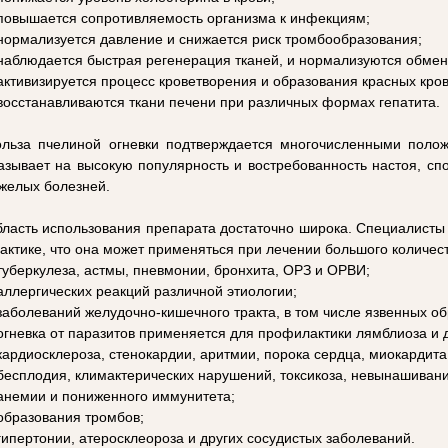
повышается сопротивляемость организма к инфекциям;
нормализуется давление и снижается риск тромбообразования;
наблюдается быстрая регенерация тканей, и нормализуются обме
активизируется процесс кроветворения и образования красных кро
восстанавливаются ткани печени при различных формах гепатита.
льза пчелиной огневки подтверждается многочисленными поло
азывает на высокую популярность и востребованность настоя, сп
желых болезней.
ласть использования препарата достаточно широка. Специалисты
актике, что она может применяться при лечении большого количес
туберкулеза, астмы, пневмонии, бронхита, ОРЗ и ОРВИ;
аллергических реакций различной этиологии;
заболеваний желудочно-кишечного тракта, в том числе язвенных о
огневка от паразитов применяется для профилактики лямблиоза и д
кардиосклероза, стенокардии, аритмии, порока сердца, миокардит
бесплодия, климактерических нарушений, токсикоза, невынашиван
анемии и пониженного иммунитета;
образования тромбов;
гипертонии, атеросклеороза и других сосудистых заболеваний.