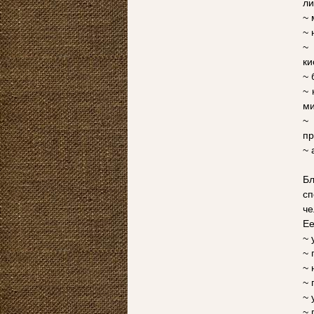
ли
~ 
~ 
~
ки
~ 
~ 
ми
~
пр
~ 
Бл
сп
че
Ее
~ 
~ 
~ 
~ 
~ 
~ 