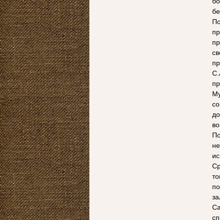
бо
бе
По
пр
пр
с
пр
С.
пр
М
со
до
во
По
не
ис
Ср
то
по
за
Са
сп