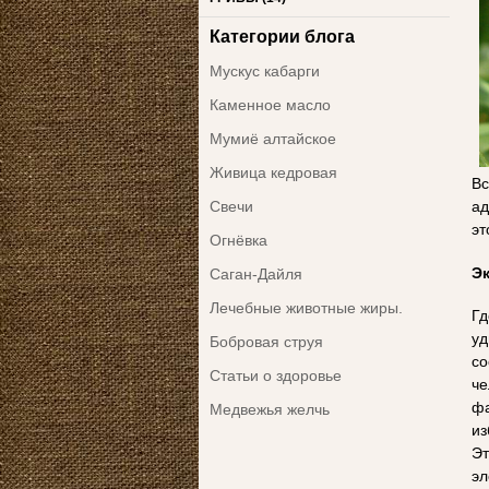
Категории блога
Мускус кабарги
Каменное масло
Мумиё алтайское
Живица кедровая
Вс
Свечи
ад
эт
Огнёвка
Э
Саган-Дайля
Лечебные животные жиры.
Гд
уд
Бобровая струя
со
Статьи о здоровье
че
фа
Медвежья желчь
из
Эт
эл