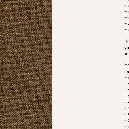
~ 
~ 
~ 
~ 
~ 
По
ук
тя
Об
пр
~ 
~ 
~ 
~ 
~ 
~ 
~ 
~ 
~ 