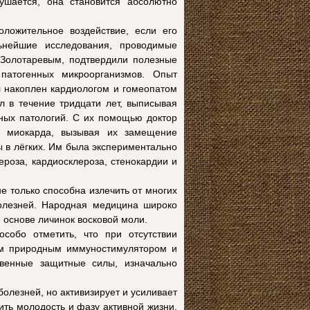
ушается, она становится абсолютно
оложительное воздействие, если его
ьнейшие исследования, проводимые
Золотаревым, подтвердили полезные
патогенных микроорганизмов. Опыт
л накоплен кардиологом и гомеопатом
л в течение тридцати лет, выписывая
ных патологий. С их помощью доктор
а миокарда, вызывая их замещение
 в лёгких. Им была экспериментально
роза, кардиосклероза, стенокардии и
е только способна излечить от многих
болезней. Народная медицина широко
основе личинок восковой моли.
особо отметить, что при отсутствии
им природным иммуностимулятором и
твенные защитные силы, изначально
болезней, но активизирует и усиливает
ить молодость и фазу активной жизни.