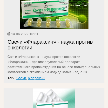
14.06.2022 16:31
Свечи «Флараксин» - наука против
онкологии
Свечи «Флараксин» - наука против онкологии
«Флараксин» - противоопухолевый препарат
растительного происхождения на основе полифенольных
комплексов с включением йодида калия - одно из
немногих лекар...
Теги:
Свечи
,
Флараксин