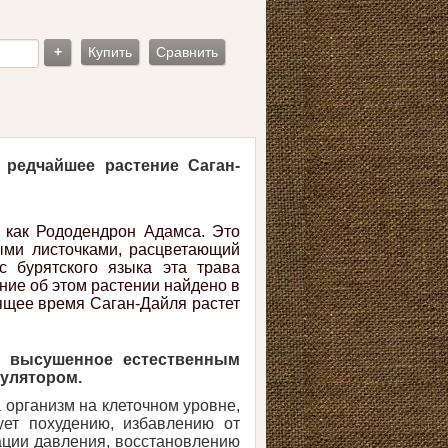
+
Купить
Сравнить
 редчайшее растение Саган-
о как Рододендрон Адамса. Это
ными листочками, расцветающий
 бурятского языка эта трава
ие об этом растении найдено в
ящее время Саган-Дайля растет
и высушенное естественным
имулятором.
 организм на клеточном уровне,
ует похудению, избавлению от
ации давления, восстановлению