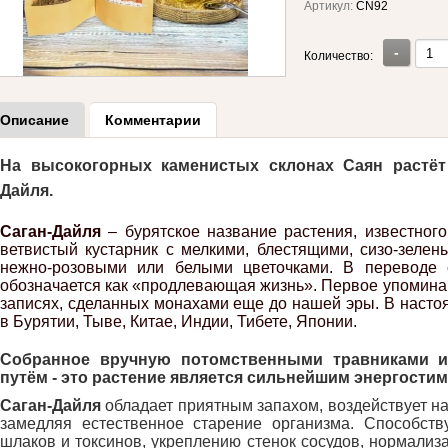
Артикул:
CN92
-
Количество:
Описание
Комментарии
На высокогорных каменистых склонах Саян растёт
Дайля.
Саган-Дайля
– бурятское название растения, известног
ветвистый кустарник с мелкими, блестящими, сизо-зеле
нежно-розовыми или белыми цветочками. В переводе с
обозначается как «продлевающая жизнь». Первое упоминан
записях, сделанных монахами еще до нашей эры. В насто
в Бурятии, Тыве, Китае, Индии, Тибете, Японии.
Собранное вручную потомственными травниками 
путём - это растение является сильнейшим энергост
Саган-Дайля
обладает приятным запахом, воздействует на
замедляя естественное старение организма. Способств
шлаков и токсинов, укреплению стенок сосудов, нормализ