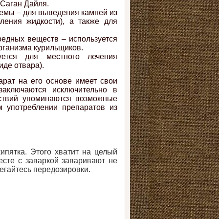
 Саган Дайля.
емы – для выведения камней из
ления жидкости), а также для
редных веществ – используется
рганизма курильщиков.
уется для местного лечения
иде отвара).
арат на его основе имеет свои
заключаются исключительно в
ствий упоминаются возможные
м употреблении препаратов из
кипятка. Этого хватит на целый
есте с заваркой заваривают не
регайтесь передозировки.