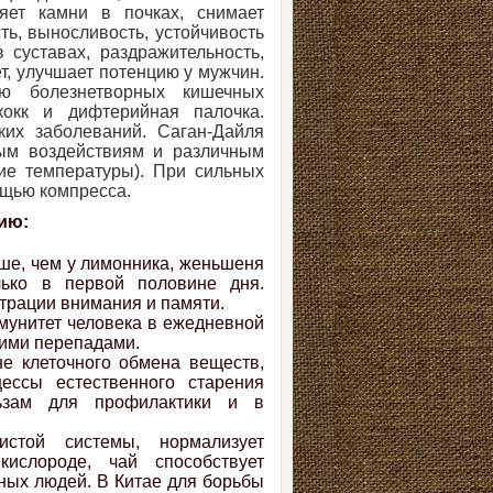
яет камни в почках, снимает
ь, выносливость, устойчивость
 суставах, раздражительность,
т, улучшает потенцию у мужчин.
ию болезнетворных кишечных
ококк и дифтерийная палочка.
ких заболеваний. Саган-Дайля
ым воздействиям и различным
ие температуры). При сильных
ощью компресса.
ию:
ше, чем у лимонника, женьшеня
лько в первой половине дня.
трации внимания и памяти.
мунитет человека в ежедневной
кими перепадами.
не клеточного обмена веществ,
цессы естественного старения
льзам для профилактики и в
истой системы, нормализует
ислороде, чай способствует
ных людей. В Китае для борьбы