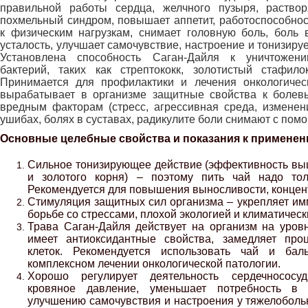
правильной работы сердца, желчного пузыря, раствор
похмельный синдром, повышает аппетит, работоспособност
к физическим нагрузкам, снимает головную боль, боль в
усталость, улучшает самочувствие, настроение и тонизируе
Установлена способность Саган-Дайля к уничтожен
бактерий, таких как стрептококк, золотистый стафил
Принимается для профилактики и лечения онкологичес
вырабатывает в организме защитные свойства к болев
вредным факторам (стресс, агрессивная среда, изменен
ушибах, болях в суставах, радикулите боли снимают с пом
Основные целебные свойства и показания к применен
Сильное тонизирующее действие (эффективность вы
и золотого корня) – поэтому пить чай надо то
Рекомендуется для повышения выносливости, концен
Стимуляция защитных сил организма – укрепляет им
борьбе со стрессами, плохой экологией и климатичес
Трава Саган-Дайля действует на организм на уров
имеет антиоксидантные свойства, замедляет про
клеток. Рекомендуется использовать чай и ба
комплексном лечении онкологической патологии.
Хорошо регулирует деятельность сердечнососуд
кровяное давление, уменьшает потребность в к
улучшению самочувствия и настроения у тяжелоболь