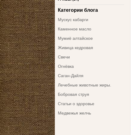
Категории блога
Мускус кабарги
Каменное масло
Мумиё алтайское
Живица кедровая
Свечи
Огнёвка
Саган-Дайля
Лечебные животные жиры.
Бобровая струя
Статьи о здоровье
Медвежья желчь