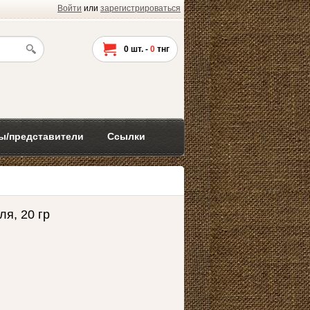
Войти
или
зарегистрироваться
0
шт. -
0
тнг
ы/представители
Ссылки
я, 20 гр