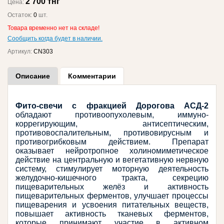
2 700 тнг
Цена:
Остаток:
0
шт.
Товара временно нет на складе!
Сообщить когда будет в наличии.
Артикул:
CN303
Описание
Комментарии
Фито-свечи с фракцией Дорогова АСД-2 
обладают противоопухолевым, иммуно-
коррегирующим, антисептическим, 
противовоспалительным, противовирусным и 
противогрибковым действием. Препарат 
оказывает нейротропное холиномиметическое 
действие на центральную и вегетативную нервную 
систему, стимулирует моторную деятельность 
желудочно-кишечного тракта, секрецию 
пищеварительных желёз и активность 
пищеварительных ферментов, улучшает процессы 
пищеварения и усвоения питательных веществ, 
повышает активность тканевых ферментов, 
которые принимают участие в активном 