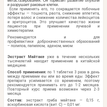
метастазирования. Он тормозит развитие опухоли
и разрушает раковые клетки.
Если применять его, то сокращается побочные
эффекты — тошнота, рвота, снижение аппетита,
потеря волос и снижение количества лейкоцитов
и эритроцитов. Это улучшает качество жизни
пациентов при применении лучевой и
химиотерапии.
Рекомендуется и для
профилактики доброкачественных образований
– полипов, папиллом, аденом, миом.
Экстракт Майтаке
уже в течение нескольких
тысячелетий находит применение в китайской
медицине.
Способ применения:
по 1 таблетке 3 раза в день
между приемами еы или во время еды. Эффект
препарата усиливается со временем, поэтому
рекомендуется принимать его до 1-2 месяцев.
Повторный курс приема возможен через 2-3
месяца.
Состав:
экстракт гриба майтаке — 0,15 г,
аскорбиновая кислота (вит. С) — 0,01 мг.