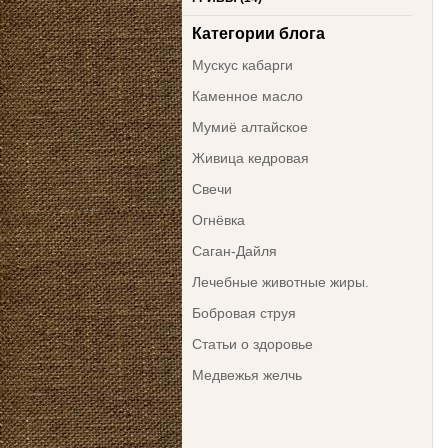
Категории блога
Мускус кабарги
Каменное масло
Мумиё алтайское
Живица кедровая
Свечи
Огнёвка
Саган-Дайля
Лечебные животные жиры.
Бобровая струя
Статьи о здоровье
Медвежья желчь