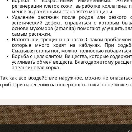
Борьба с возрастными изменениями. Активн
регенерации клеток кожи, выработке коллагена, п
менее выраженными становятся морщины.
Удаление растяжек после родов или резкого с
эстетический дефект, справиться с которым бы
основе мухомора (amanita) помогают улучшить эла
самым растяжки.
Натоптыши, трещины на ногах. С такой проблемой
которые много ходят на каблуках. При ходьб
Смазывая стопы ног, можно полностью избавиться 
Борьба с целлюлитом. Вещества, которые содержит
усиливать обмен веществ. Благодаря этому расще
апельсиновая корка.
Так как все воздействие наружное, можно не опасатьс
гриб. При нанесении на поверхность кожи он не может 