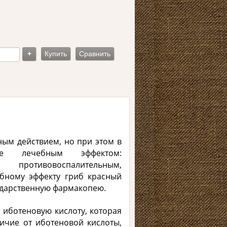
+
Купить
Сравнить
ым действием, но при этом в
е лечебным эффектом:
ротивовоспалительным,
бному эффекту гриб красный
ударственную фармакопею.
 иботеновую кислоту, которая
ичие от иботеновой кислоты,