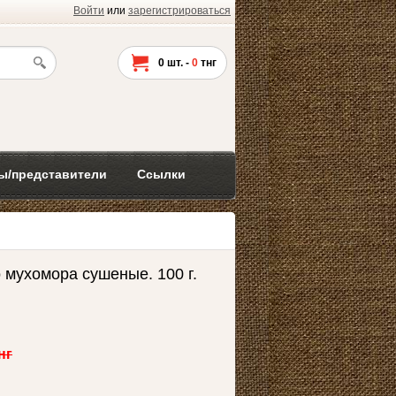
Войти
или
зарегистрироваться
0
шт. -
0
тнг
ы/представители
Ссылки
 мухомора сушеные. 100 г.
нг