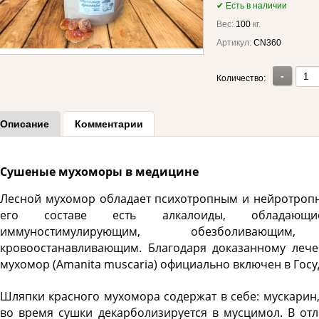
✔ Есть в наличии
Вес:
100
кг.
Артикул:
CN360
-
Количество:
Описание
Комментарии
Сушеные мухоморы в медицине
Лесной мухомор обладает психотропным и нейротропн
его составе есть алкалоиды, обладающи
иммуностимулирующим, обезболивающим, п
кровоостанавливающим. Благодаря доказанному лече
мухомор (Amanita muscaria) официально включен в Гос
Шляпки красного мухомора содержат в себе: мускарин,
во время сушки декарболизируется в мусцимол. В отл