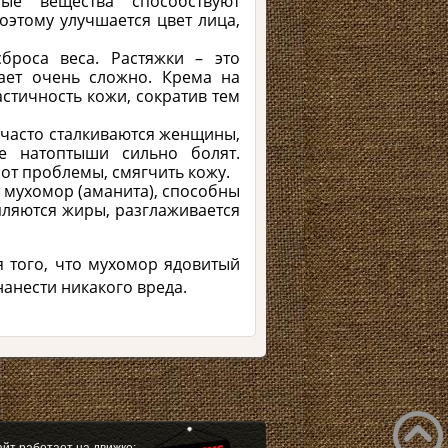
ые вещества способствуют
оэтому улучшается цвет лица,
броса веса. Растяжки – это
вает очень сложно. Крема на
стичность кожи, сократив тем
 часто сталкиваются женщины,
е натоптыши сильно болят.
от проблемы, смягчить кожу.
 мухомор (аманита), способны
пляются жиры, разглаживается
я того, что мухомор ядовитый
нанести никакого вреда.