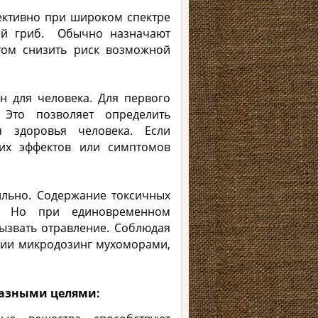
ективно при широком спектре
ный гриб. Обычно назначают
том снизить риск возможной
н для человека. Для первого
Это позволяет определить
 здоровья человека. Если
их эффектов или симптомов
ильно. Содержание токсичных
. Но при единовременном
ызвать отравление. Соблюдая
нии микродозинг мухоморами,
разными целями: