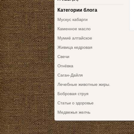
Категории блога
Мускус кабарги
Каменное масло
Мумиё алтайское
Живица кедровая
Свечи
Огнёвка
Саган-Дайля
Лечебные животные жиры.
Бобровая струя
Статьи о здоровье
Медвежья желчь