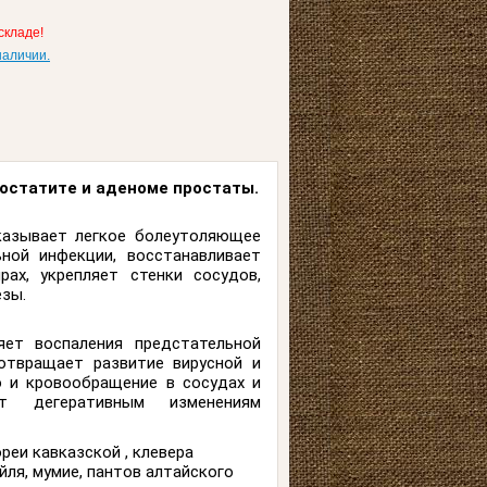
складе!
наличии.
ростатите и аденоме простаты.
казывает легкое болеутоляющее
ной инфекции, восстанавливает
ах, укрепляет стенки сосудов,
зы.
яет воспаления предстательной
отвращает развитие вирусной и
ю и кровообращение в сосудах и
ет дегеративным изменениям
еи кавказской , клевера
айля, мумие, пантов алтайского