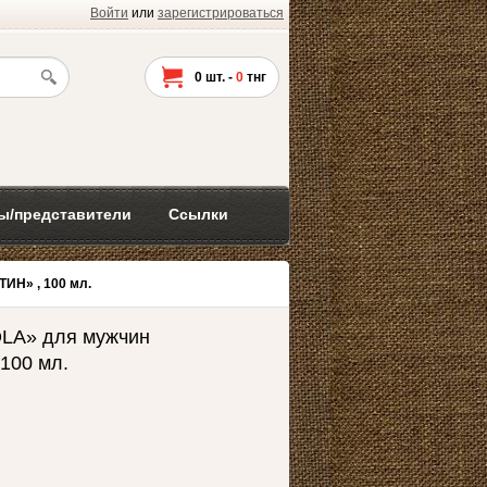
Войти
или
зарегистрироваться
0
шт. -
0
тнг
ы/представители
Ссылки
Н» , 100 мл.
A» для мужчин
100 мл.