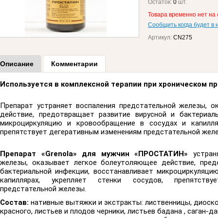
Остаток:
0
шт.
Товара временно нет на 
Сообщить когда будет в 
Артикул:
CN275
Описание
Комментарии
Используется в комплексной терапии при хроническом п
Препарат устраняет воспаления предстательной железы, о
действие, предотвращает развитие вирусной и бактериаль
микроциркуляцию и кровообращение в сосудах и капилляр
препятствует дегеративным изменениям предстательной желе
Препарат «Grenola» для мужчин «ПРОСТАТИН»
устран
железы, оказывает легкое болеутоляющее действие, пред
бактериальной инфекции, восстанавливает микроциркуляци
капиллярах, укрепляет стенки сосудов, препятству
предстательной железы.
Состав:
нативные вытяжки и экстракты: лиственницы, диоскор
красного, листьев и плодов черники, листьев бадана , саган-д