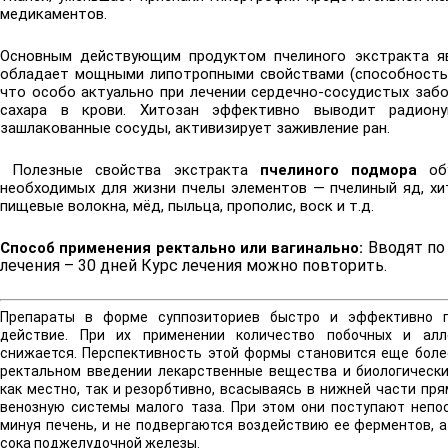
медикаментов.
Основным действующим продуктом пчелиного экстракта 
обладает мощными липотропными свойствами (способность 
что особо актуально при лечении сердечно-сосудистых забо
сахара в крови. Хитозан эффективно выводит радиону
зашлакованные сосуды, активизирует заживление ран.
Полезные свойства экстракта
пчелиного подмора
обу
необходимых для жизни пчелы элементов — пчелиный яд, хи
пищевые волокна, мёд, пыльца, прополис, воск и т.д.
Вводят пo 
Способ применения ректально или вагинально:
лечения – 30 дней Курс лечения можно повторить.
Препараты в форме суппозиториев быстро и эффективно п
действие. При их применении количество побочных и алле
снижается. Перспективность этой формы становится еще более
ректальном введении лекарственные вещества и биологическ
как местно, так и резорбтивно, всасываясь в нижней части пр
венозную системы малого таза. При этом они поступают непо
минуя печень, и не подвергаются воздействию ее ферментов, а
сока поджелудочной железы.