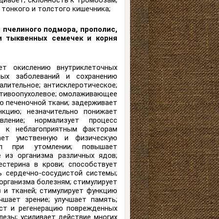
диабет; склонность к тромбозам;
 тонкого и толстого кишечника;
 пчелиного подмора, прополис,
и тыквенных семечек и корня
ет окислению внутриклеточных
вых заболеваний и сохранению
лительное; антисклеротическое;
отивоопухолевое; омолаживающее
ю печеночной ткани; задерживает
нкцию; незначительно понижает
вление; нормализует процесс
ь к неблагоприятным факторам
ает умственную и физическую
ил при утомлении; повышает
 из организма различных ядов;
естерина в крови; способствует
ь сердечно-сосудистой системы;
организма болезням; стимулирует
 и тканей; стимулирует функцию
чшает зрение; улучшает память;
ост и регенерацию поврежденных
лезы; усиливает действие многих