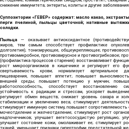
истощение; климактерический синдром; простатит; сахарный 
снижение иммунитета; энтериты, колиты и другие заболевания
Суппозитории «ГЕВЕР» содержат:
масло какао, экстракты
перги пчелиной, пыльцы цветочной; нативные вытяжк
солодки.
Пыльца
— оказывает антиоксидантное (противодейству
жиров, тем самым способствует профилактике опухоле
долголетия); тонизирующее, общеукрепляющее; противовоспа
противомикробное, противовирусное и противогрибковое; пр
(профилактика процессов старения). восстанавливает функци
рост микроорганизмов в кишечнике и регулирует его фу
свертываемость крови; нормализует артериальное да
пищеварения, повышает аппетит; повышает выносливост
внешней среды; повышает потенцию у мужчин; повыш
работоспособность, способствует восстановлению с
устойчивость к радиации и стрессам, ускоряет выведение
регулирует обмен веществ; снижает уровень сахара и хол
стабилизации и увеличению веса; стимулирует деятельност
стимулирует иммунную систему, повышает сопротивляемость 
мочеотделение и желчеотделение; стимулирует рост органов
надпочечников; улучшает вегетососудистую регуляцию; улу
улучшает состояние кожи, омолаживает ее; стимулирует р
тканей; уменьшает признаки гипертрофии предстательной же