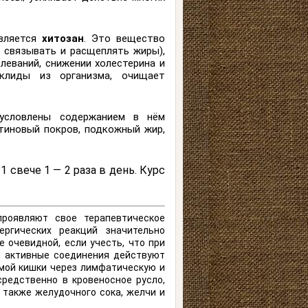
является
хитозан
. Это вещество
связывать и расщеплять жиры),
леваний, снижении холестерина и
клиды из организма, очищает
словлены содержанием в нём
тиновый покров, подкожный жир,
1 свече 1 — 2 раза в день. Курс
роявляют свое терапевтическое
ргических реакций значительно
 очевидной, если учесть, что при
и активные соединения действуют
ямой кишки через лимфатическую и
средственно в кровеносное русло,
 также желудочного сока, желчи и