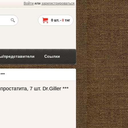
Войти
или
зарегистрироваться
0
шт. -
0
тнг
ы/представители
Ссылки
***
ростатита, 7 шт. Dr.Giller ***