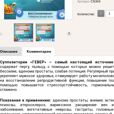
Артикул:
CN304
-
Количество:
Описание
Комментарии
Суппозитории «ГЕВЕР» – самый настоящий источник
содержат пергу, пыльцу, с помощью которых можно решит
бессилие, аденома простаты, слабая потенция. Регулярный при
укрепляет мужское здоровье, стимулирует работу мочеполов
на восстановление репродуктивной функции, повышение по
помощью повышается стрессоустойчивость, гормональн
сглажено.
Показания к применению:
аденома простаты; анемия; асте
психозы; атеросклероз; варикозное расширение вен и
заболевания; вегетативные неврозы; гастриты; головные