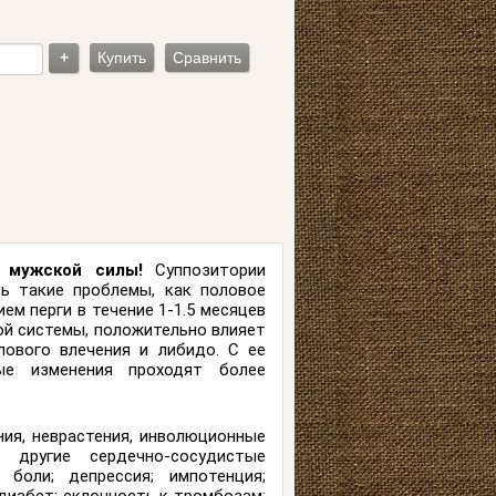
+
Купить
Сравнить
 мужской силы!
Суппозитории
ь такие проблемы, как половое
ем перги в течение 1-1.5 месяцев
ой системы, положительно влияет
лового влечения и либидо. С ее
ые изменения проходят более
ния, неврастения, инволюционные
 другие сердечно-сосудистые
 боли; депрессия; импотенция;