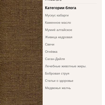
Категории блога
Мускус кабарги
Каменное масло
Мумиё алтайское
Живица кедровая
Свечи
Огнёвка
Саган-Дайля
Лечебные животные жиры.
Бобровая струя
Статьи о здоровье
Медвежья желчь