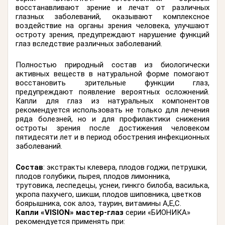
восстанавливают зрение и лечат от различных
глазных заболеваний, оказывают комплексное
воздействие на органы зрения человека, улучшают
остроту зрения, предупреждают нарушение функций
глаз вследствие различных заболеваний.
Полностью природный состав из биологически
активных веществ в натуральной форме помогают
восстановить зрительные функции глаз,
предупреждают появление вероятных осложнений.
Капли для глаз из натуральных компонентов
рекомендуется использовать не только для лечения
ряда болезней, но и для профилактики снижения
остроты зрения после достижения человеком
пятидесяти лет и в период обострения инфекционных
заболеваний.
Состав
: экстракты клевера, плодов годжи, петрушки,
плодов голубики, пырея, плодов лимонника,
трутовика, леспедецы, уснеи, гинкго билоба, василька,
укропа пахучего, шикши, плодов шиповника, цветков
боярышника, сок алоэ, таурин, витамины А,Е,С.
Капли «
VISION
»
мастер-глаз
серии «БИОНИКА»
рекомендуется применять при: