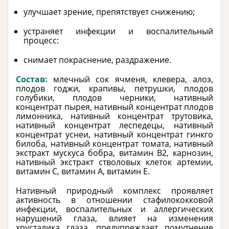
улучшает зрение, препятствует снижению;
устраняет инфекции и воспалительный
процесс:
снимает покраснение, раздражение.
Состав:
млечный сок ячменя, клевера, алоэ,
плодов годжи, крапивы, петрушки, плодов
голубики, плодов черники, нативный
концентрат пырея, нативный концентрат плодов
лимонника, нативный концентрат трутовика,
нативный концентрат леспедецы, нативный
концентрат уснеи, нативный концентрат гинкго
билоба, нативный концентрат томата, нативный
экстракт мускуса бобра, витамин В2, карнозин,
нативный экстракт стволовых клеток артемии,
витамин С, витамин А, витамин Е.
Нативный природный комплекс проявляет
активность в отношении стафилококковой
инфекции, воспалительных и аллергических
нарушений глаза, влияет на изменения
хрусталика глаза, предупреждает помутнение