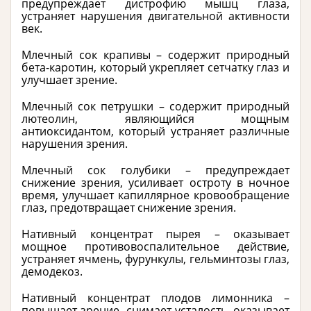
предупреждает дистрофию мышц глаза,
устраняет нарушения двигательной активности
век.
Млечный сок крапивы – содержит природный
бета-каротин, который укрепляет сетчатку глаз и
улучшает зрение.
Млечный сок петрушки – содержит природный
лютеолин, являющийся мощным
антиоксидантом, который устраняет различные
нарушения зрения.
Млечный сок голубики – предупреждает
снижение зрения, усиливает остроту в ночное
время, улучшает капиллярное кровообращение
глаз, предотвращает снижение зрения.
Нативный концентрат пырея – оказывает
мощное противовоспалительное действие,
устраняет ячмень, фурункулы, гельминтозы глаз,
демодекоз.
Нативный концентрат плодов лимонника –
повышает зрение, снимает усталость, оказывает