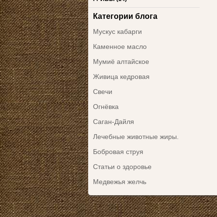
Категории блога
Мускус кабарги
Каменное масло
Мумиё алтайское
Живица кедровая
Свечи
Огнёвка
Саган-Дайля
Лечебные животные жиры.
Бобровая струя
Статьи о здоровье
Медвежья желчь