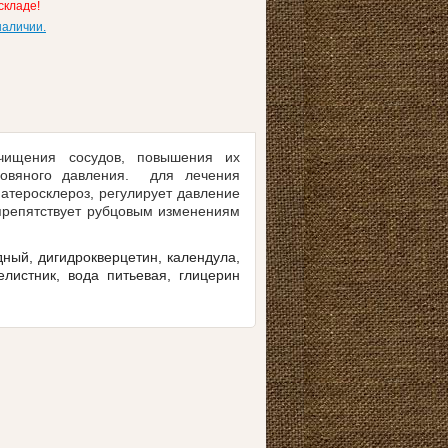
складе!
наличии.
очищения сосудов, повышения их
кровяного давления. для лечения
атеросклероз, регулирует давление
 препятствует рубцовым изменениям
дный, дигидрокверцетин, календула,
елистник, вода питьевая, глицерин