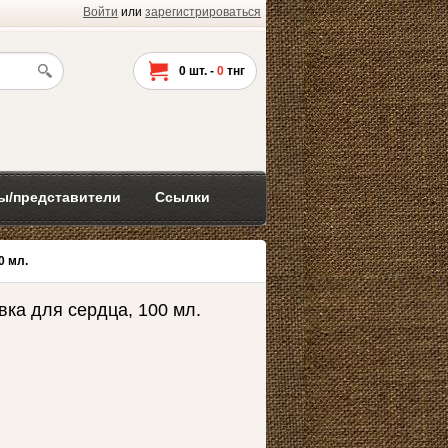
Войти
или
зарегистрироваться
0
шт. -
0
тнг
ы/представители
Ссылки
0 мл.
вка для сердца, 100 мл.