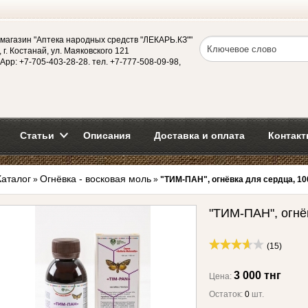
магазин "Аптека народных средств "ЛЕКАРЬ.КЗ""
 г. Костанай, ул. Маяковского 121
App: +7-705-403-28-28. тел. +7-777-508-09-98,
Статьи
Описания
Доставка и оплата
Контакт
Каталог
Огнёвка - восковая моль
»
»
"ТИМ-ПАН", огнёвка для сердца, 10
"ТИМ-ПАН", огнё
(15)
3 000 тнг
Цена:
Остаток:
0
шт.