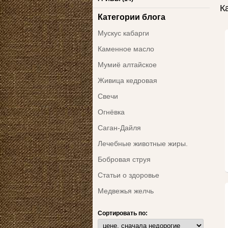
К
Категории блога
Мускус кабарги
Каменное масло
Мумиё алтайское
Живица кедровая
Свечи
Огнёвка
Саган-Дайля
Лечебные животные жиры.
Бобровая струя
Статьи о здоровье
Медвежья желчь
Сортировать по: