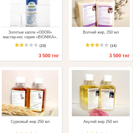
Золотые капли «ODOR»
Волчий жир, 250 мл
мастер-нос серия «BIONIKA»,
50 мл.
(10)
(14)
3 500 тнг
3 500 тнг
Купить
Сравнить
Купить
Сравнить
Сурковый жир 250 мл
Акулий жир 250 мл