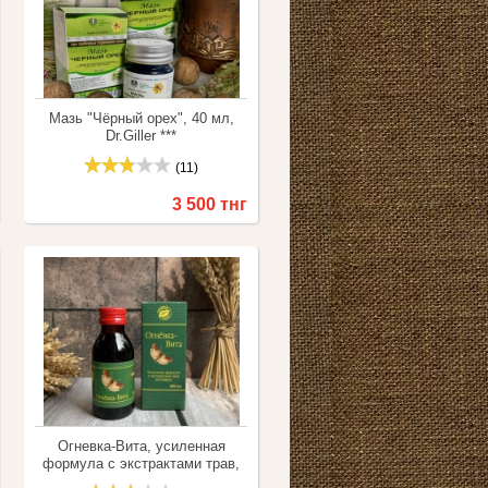
Мазь "Чёрный орех", 40 мл,
Dr.Giller ***
(11)
3 500 тнг
Купить
Сравнить
Огневка-Вита, усиленная
формула с экстрактами трав,
антивирус, 100 мл