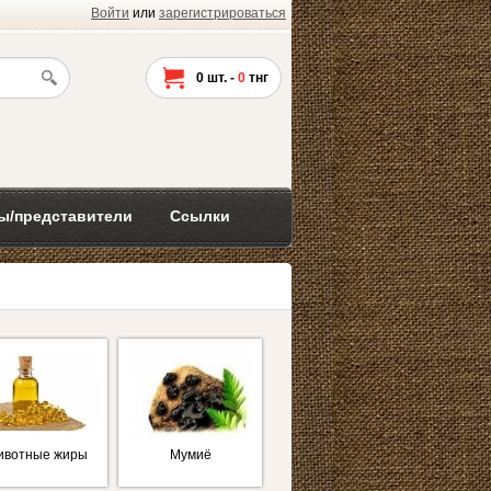
Войти
или
зарегистрироваться
0
шт. -
0
тнг
ы/представители
Ссылки
ивотные жиры
Мумиё