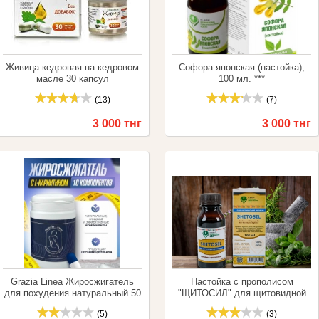
Живица кедровая на кедровом
Софора японская (настойка),
масле 30 капсул
100 мл. ***
(13)
(7)
3 000 тнг
3 000 тнг
Купить
Сравнить
Купить
Сравнить
Grazia Linea Жиросжигатель
Настойка с прополисом
для похудения натуральный 50
"ЩИТОСИЛ" для щитовидной
капсул.
железы, 100 мл.
(5)
(3)