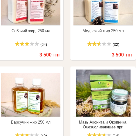
Собачий жир, 250 мл
Медвежий жир 250 мл
(64)
(32)
3 500 тнг
3 500 тнг
Купить
Сравнить
Купить
Сравнить
Барсучий жир 250 мл
Мазь Аконита и Окопника.
Обезболивающее при
суставных заболеваниях.