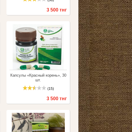
(38)
3 500 тнг
Купить
Сравнить
Капсулы «Красный корень», 30
шт.
(15)
3 500 тнг
Купить
Сравнить