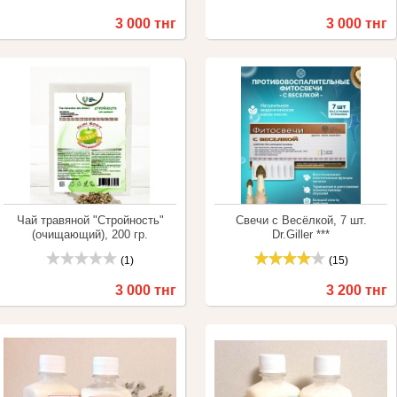
3 000 тнг
3 000 тнг
Купить
Сравнить
Купить
Сравнить
Чай травяной "Стройность"
Свечи с Весёлкой, 7 шт.
(очищающий), 200 гр.
Dr.Giller ***
(1)
(15)
3 000 тнг
3 200 тнг
Купить
Сравнить
Купить
Сравнить