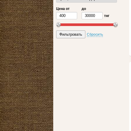
Цена от
до
тнг
Сбросить