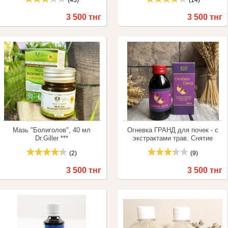
(43)
(14)
Dr.Giller ***
3 500 тнг
3 500 тнг
Купить
Сравнить
Купить
Сравнить
Мазь "Болиголов", 40 мл
Огневка ГРАНД для почек - с
Dr.Giller ***
экстрактами трав. Снятие
воспаления почек, выведение
(2)
(9)
солей, снимает отечность.
3 500 тнг
3 500 тнг
Купить
Сравнить
Купить
Сравнить